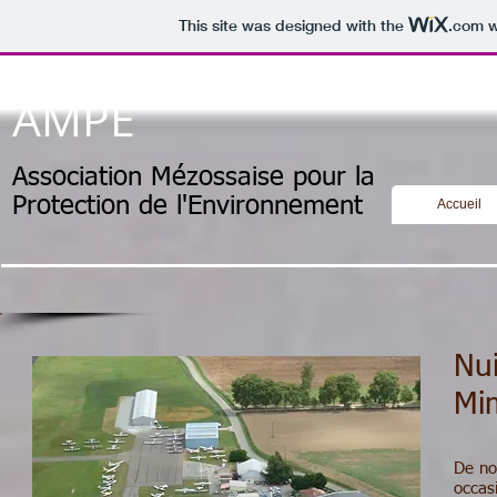
This site was designed with the
.com
w
AMPE
Association Mézossaise pour la
Protection de l'Environnement
Accueil
Nu
Mi
De no
occas